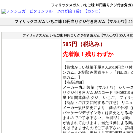
フィリックスガム いちご味 10円当りクジ付き角ガム
フィリックスガム いちご味 10円当りクジ付き角ガム【マルカワ】55
フィリックスガム いちご味 10円当りクジ付き角ガム【マルカワ】55入り1B
505円（税込み）
先着順！残りわずか
【昔懐かしい駄菓子屋さんの10円当り
ンガム。お馴染み黒猫キャラ「FELIX」
味ガム。】
【商品詳細】
メーカー 丸川製菓（マルカワ） シリーズ
りクジ付き角ガム JANコード 49459319
量 1個 関連商品 クジ、 いちご、 フィリ
【商品・ご注文に関するご注意】 リニ
メーカー規格変更により、商品の仕様（
パッケージデザイン等）は変更となる場
ますのでご了承下さい。 当商品には既
が含まれております。当たり券による商
えはできませんのでご了承下さい。 詳
信メールの後、当社より再度2度目の確